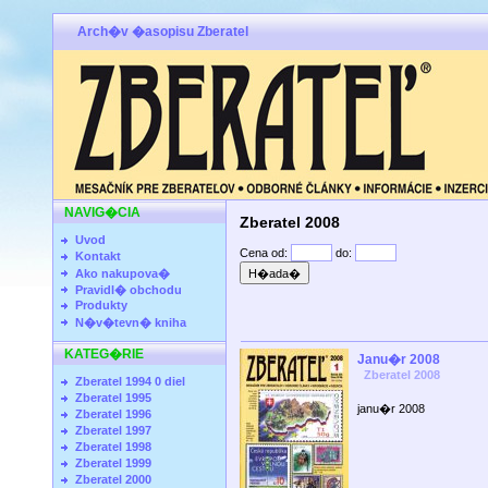
Arch�v �asopisu Zberatel
NAVIG�CIA
Zberatel 2008
Uvod
Cena od:
do:
Kontakt
Ako nakupova�
Pravidl� obchodu
Produkty
N�v�tevn� kniha
KATEG�RIE
Janu�r 2008
Zberatel 2008
Zberatel 1994 0 diel
Zberatel 1995
janu�r 2008
Zberatel 1996
Zberatel 1997
Zberatel 1998
Zberatel 1999
Zberatel 2000