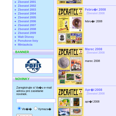
Zberatel 2001
Zberatel 2002
Febru�r 2008
Zberatel 2003
Zberatel 2008
Zberatel 2004
Zberatel 2005
Zberatel 2006
febru�r 2008
Zberatel 2007
Zberatel 2008
Zberatel 2009
Walt Disney
Ponukove listy
Miniaukcia
Marec 2008
BANNER
Zberatel 2008
marec 2008
NOVINKY
Zaregistrujte si Va�u e-mail
Apr�l 2008
adresu pre zasielanie
Zberatel 2008
noviniek.
apr�l 2008
Vlo�i�
Vymaza�