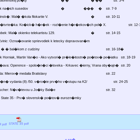
Slovenskej po�ty
� �
� ��
		str. 
3-4
ek na�ich susedov
�
���
�
	str. 
7-9
insk�: Mal� �kola filokartie V.
�
		str. 
10-11
v �tvrte�ka: Ko�ick� h�r�ek - rozl�enie h�r�ekov�ch pol� X.
			str. 
12-
obek: Mal� okienko telekartistu 129.
�
		str. 
14-15
inic: Ozna�ovanie sprievodiek k letecky dopravovan�m
� � bal�kom z cudziny
									str. 
16-18�
k Horniak, Martin Van�o - Ako vytvori� pr�le�itostn� po�tov� pe�iatku
	str. 
18-19
�ava: Operence - spolo�n�ci �loveka - Krkavec �ierny, Vrana oby�ajn�
	str. 
20
la: Mierov� medaila Bratislavy
								str. 
22
o�n� vydania (8) /50. v�ro�ie prv�ho v�stupu na K2/
				str. 
24-25
Fischer: N�v�tevou u Jo�ky Bal�e
							str. 
32
: State 35 - Prv� slovensk� po�tov� eurozn�mky
STATE 35 pdf
 pdf
« sp�