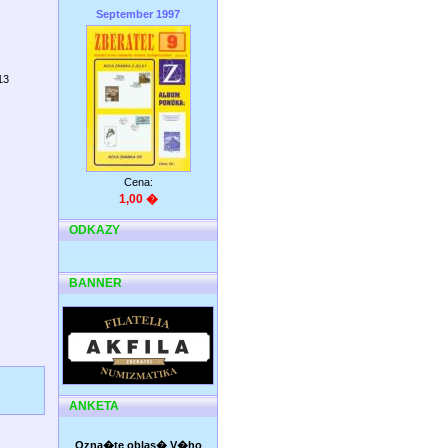
September 1997
13
Cena:
1,00 �
ODKAZY
BANNER
ANKETA
Ozna�te oblas� V�ho