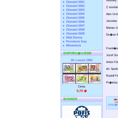
Novinky 
Zberatel 2001
Zberatel 2002
Z novini
Zberatel 2003
Zberatel 2004
Alex Urm
Zberatel 2005
Jarosla
Zberatel 2006
Zberatel 2007
Marian J
Zberatel 2008
Zberatel 2009
Du�an Ev
Walt Disney
Ponukove listy
Miniaukcia
Franti�e
DOPORU�UJEME
Jozef So
20. Lesoto 1983
Anton Fia
dn: Spol
Rudolf 
Pr�loha
Cena:
0,70 �
BANNER
JANU�R