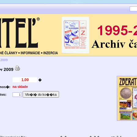
 2009
r 2009
�
na sklade
pnos�:
tvo: