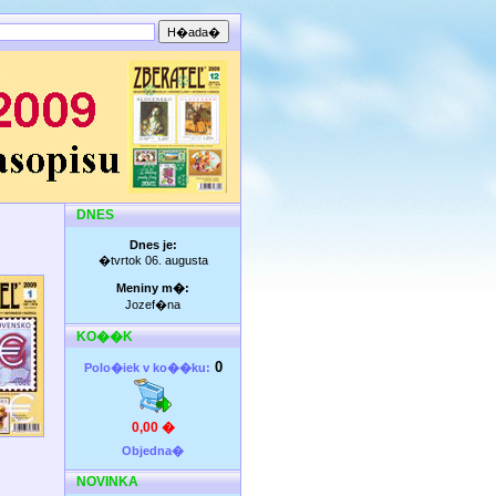
DNES
Dnes je:
�tvrtok 06. augusta
Meniny m�:
Jozef�na
KO��K
0
Polo�iek v ko��ku:
0,00 �
Objedna�
NOVINKA