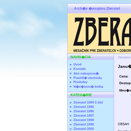
Arch�v �asopisu Zberatel
NAVIG�CIA
Zberatel
Uvod
Janu�
Kontakt
Ako nakupova�
Cena:
Pravidl� obchodu
Produkty
Dostu
N�v�tevn� kniha
Mno�s
KATEG�RIE
Zberatel 1994 0 diel
Zberatel 1995
Zberatel 1996
Zberatel 1997
Zberatel 1998
OBSAH
Zberatel 1999
Zberatel 2000