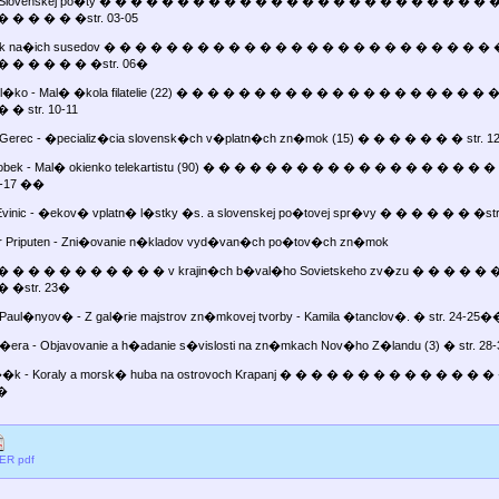
y Slovenskej po�ty � � � � � � � � � � � � � � � � � � � � � � � � � 
 � � � � �str. 03-05
niek na�ich susedov � � � � � � � � � � � � � � � � � � � � � � � � �
� � � � � � �str. 06�
Pl�ko - Mal� �kola filatelie (22) � � � � � � � � � � � � � � � � � � � �
 � str. 10-11
v Gerec - �pecializ�cia slovensk�ch v�platn�ch zn�mok (15) � � � � � � � str. 1
Jobek - Mal� okienko telekartistu (90) � � � � � � � � � � � � � � � � � � 
15-17 ��
vinic - �ekov� vplatn� l�stky �s. a slovenskej po�tovej spr�vy � � � � � � �str
r Priputen - Zni�ovanie n�kladov vyd�van�ch po�tov�ch zn�mok
 � � � � � � � � � � v krajin�ch b�val�ho Sovietskeho zv�zu � � � � �
 �str. 23�
Paul�nyov� - Z gal�rie majstrov zn�mkovej tvorby - Kamila �tanclov�. � str. 24-25�
u�era - Objavovanie a h�adanie s�vislosti na zn�mkach Nov�ho Z�landu (3) � str. 2
��k - Koraly a morsk� huba na ostrovoch Krapanj � � � � � � � � � � � � � �
0�
R pdf