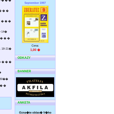
� � � �
September 1997
 � � �
 � � � �
2-14�
� � � �
Cena:
. 18-21�
1,00 �
ODKAZY
 � � � �
BANNER
�
8-30��
 � �
ANKETA
Ozna�te oblas� V�ho