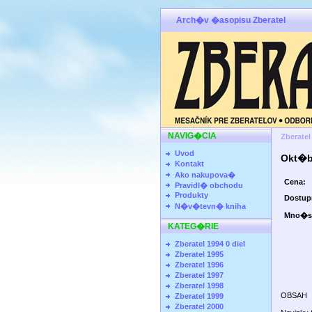
Arch�v �asopisu Zberatel
NAVIG�CIA
Zberatel
Uvod
Okt�b
Kontakt
Ako nakupova�
Cena:
Pravidl� obchodu
Produkty
Dostu
N�v�tevn� kniha
Mno�s
KATEG�RIE
Zberatel 1994 0 diel
Zberatel 1995
Zberatel 1996
Zberatel 1997
Zberatel 1998
OBSAH
Zberatel 1999
Zberatel 2000