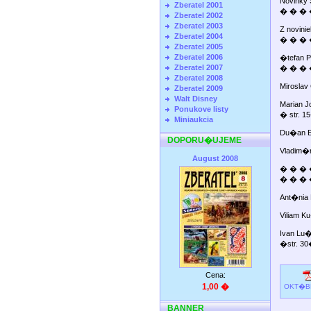
Novink
Zberatel 2001
� � � �
Zberatel 2002
Zberatel 2003
Z novi
Zberatel 2004
� � � 
Zberatel 2005
Zberatel 2006
�tefan 
Zberatel 2007
� � � �
Zberatel 2008
Mirosla
Zberatel 2009
Walt Disney
Marian 
Ponukove listy
� str. 
Miniaukcia
Du�an E
DOPORU�UJEME
Vladim�
August 2008
� � � �
� � � �
Ant�nia 
Viliam K
Ivan Lu
�str. 3
Cena:
1,00 �
OKT�BE
BANNER