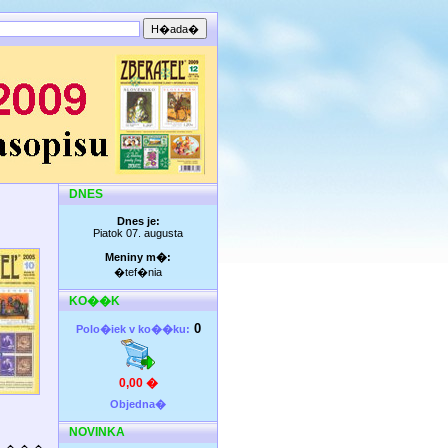
DNES
Dnes je:
Piatok 07. augusta
Meniny m�:
�tef�nia
KO��K
0
Polo�iek v ko��ku:
0,00 �
Objedna�
NOVINKA