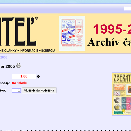
 2005
er 2005
�
na sklade
pnos�:
tvo: