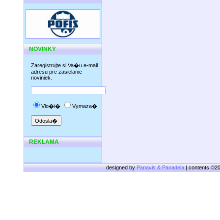
NOVINKY
Zaregistrujte si Va�u e-mail
adresu pre zasielanie
noviniek.
Vlo�i�
Vymaza�
REKLAMA
designed by
Panavis & Panadela
| contents ©2