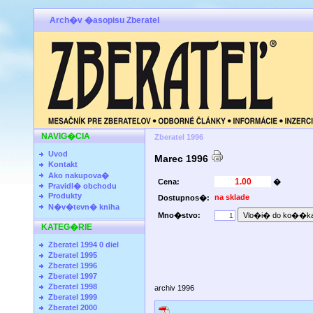
Arch�v �asopisu Zberatel
NAVIG�CIA
Zberatel 1996
Uvod
Marec 1996
Kontakt
Ako nakupova�
Cena:
�
Pravidl� obchodu
Produkty
na sklade
Dostupnos�:
N�v�tevn� kniha
Mno�stvo:
KATEG�RIE
Zberatel 1994 0 diel
Zberatel 1995
Zberatel 1996
Zberatel 1997
Zberatel 1998
archiv 1996
Zberatel 1999
Zberatel 2000