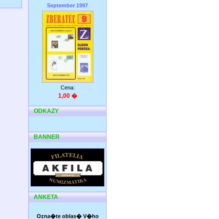
September 1997
Cena:
1,00 �
ODKAZY
BANNER
ANKETA
Ozna�te oblas� V�ho