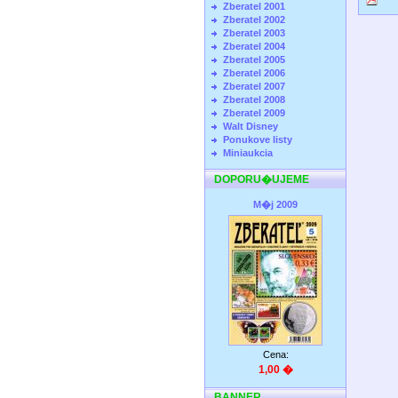
Zberatel 2001
Zberatel 2002
Zberatel 2003
Zberatel 2004
Zberatel 2005
Zberatel 2006
Zberatel 2007
Zberatel 2008
Zberatel 2009
Walt Disney
Ponukove listy
Miniaukcia
DOPORU�UJEME
M�j 2009
Cena:
1,00 �
BANNER