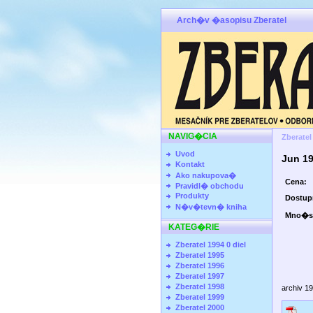
Arch�v �asopisu Zberatel
NAVIG�CIA
Zberatel
Uvod
Jun 1
Kontakt
Ako nakupova�
Cena:
Pravidl� obchodu
Produkty
Dostu
N�v�tevn� kniha
Mno�s
KATEG�RIE
Zberatel 1994 0 diel
Zberatel 1995
Zberatel 1996
Zberatel 1997
Zberatel 1998
archiv 1
Zberatel 1999
Zberatel 2000