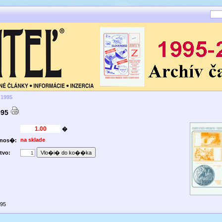
 1995
995
�
na sklade
pnos�:
tvo:
995