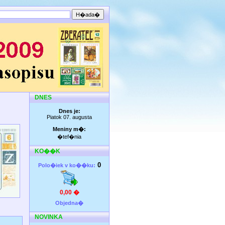
DNES
Dnes je:
Piatok 07. augusta
Meniny m�:
�tef�nia
KO��K
0
Polo�iek v ko��ku:
0,00 �
Objedna�
NOVINKA