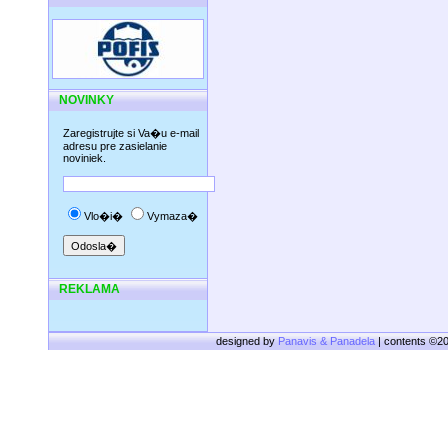
NOVINKY
Zaregistrujte si Va�u e-mail
adresu pre zasielanie
noviniek.
Vlo�i�
Vymaza�
REKLAMA
designed by
Panavis & Panadela
| contents ©2