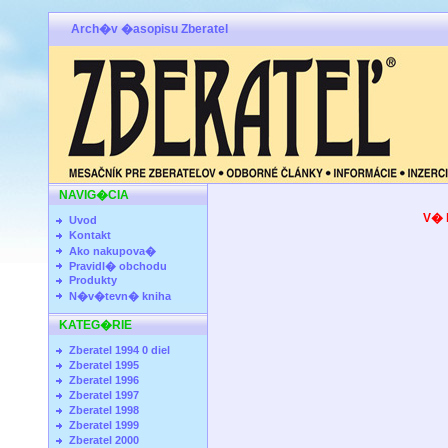
Arch�v �asopisu Zberatel
NAVIG�CIA
V� 
Uvod
Kontakt
Ako nakupova�
Pravidl� obchodu
Produkty
N�v�tevn� kniha
KATEG�RIE
Zberatel 1994 0 diel
Zberatel 1995
Zberatel 1996
Zberatel 1997
Zberatel 1998
Zberatel 1999
Zberatel 2000