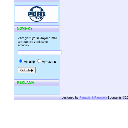
NOVINKY
Zaregistrujte si Va�u e-mail
adresu pre zasielanie
noviniek.
Vlo�i�
Vymaza�
REKLAMA
designed by
Panavis & Panadela
| contents ©2