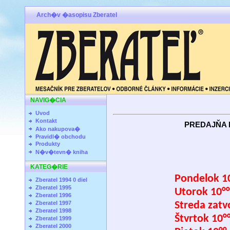
Arch�v �asopisu Zberatel
NAVIG�CIA
Uvod
Kontakt
PREDAJŇA 
Ako nakupova�
Pravidl� obchodu
Produkty
OTVÁRAC
N�v�tevn� kniha
KATEG�RIE
Pondelok 10
Zberatel 1994 0 diel
Zberatel 1995
Utorok 10°°
Zberatel 1996
Zberatel 1997
Streda zatv
Zberatel 1998
Štvrtok 10°°
Zberatel 1999
Zberatel 2000