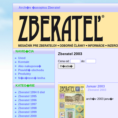
Arch�v �asopisu Zberatel
NAVIG�CIA
Zberatel 2003
Uvod
Cena od:
do:
Kontakt
Ako nakupova�
Pravidl� obchodu
Produkty
N�v�tevn� kniha
KATEG�RIE
Januar 2003
Zberatel 2003
Zberatel 1994 0 diel
Zberatel 1995
arch�v 2003 janu�r
Zberatel 1996
Zberatel 1997
Zberatel 1998
Zberatel 1999
Zberatel 2000