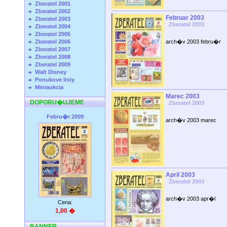
Zberatel 2001
Zberatel 2002
Februar 2003
Zberatel 2003
Zberatel 2003
Zberatel 2004
Zberatel 2005
Zberatel 2006
arch�v 2003 febru�r
Zberatel 2007
Zberatel 2008
Zberatel 2009
Walt Disney
Ponukove listy
Miniaukcia
Marec 2003
DOPORU�UJEME
Zberatel 2003
Febru�r 2009
arch�v 2003 marec
April 2003
Zberatel 2003
arch�v 2003 apr�l
Cena:
1,00 �
BANNER