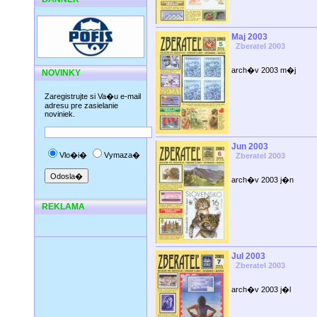
Maj 2003
Zberatel 2003
arch�v 2003 m�j
NOVINKY
Zaregistrujte si Va�u e-mail
adresu pre zasielanie
noviniek.
Jun 2003
Vlo�i�
Vymaza�
Zberatel 2003
arch�v 2003 j�n
REKLAMA
Jul 2003
Zberatel 2003
arch�v 2003 j�l