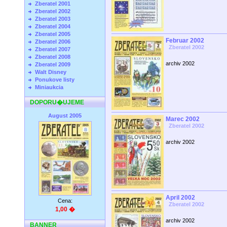
Zberatel 2001
Zberatel 2002
Zberatel 2003
Zberatel 2004
Zberatel 2005
Februar 2002
Zberatel 2006
Zberatel 2002
Zberatel 2007
Zberatel 2008
archiv 2002
Zberatel 2009
Walt Disney
Ponukove listy
Miniaukcia
DOPORU�UJEME
August 2005
Marec 2002
Zberatel 2002
archiv 2002
April 2002
Cena:
Zberatel 2002
1,00 �
archiv 2002
BANNER