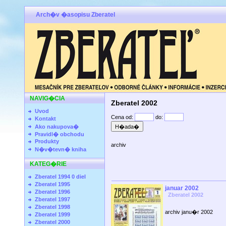
Arch�v �asopisu Zberatel
NAVIG�CIA
Zberatel 2002
Uvod
Cena od:
do:
Kontakt
Ako nakupova�
Pravidl� obchodu
Produkty
archiv
N�v�tevn� kniha
KATEG�RIE
Zberatel 1994 0 diel
Zberatel 1995
januar 2002
Zberatel 1996
Zberatel 2002
Zberatel 1997
Zberatel 1998
archiv janu�r 2002
Zberatel 1999
Zberatel 2000