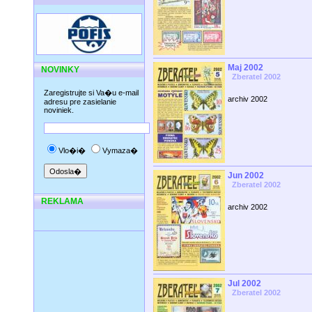
Maj 2002
NOVINKY
Zberatel 2002
Zaregistrujte si Va�u e-mail
archiv 2002
adresu pre zasielanie
noviniek.
Vlo�i�
Vymaza�
Jun 2002
Zberatel 2002
REKLAMA
archiv 2002
Jul 2002
Zberatel 2002