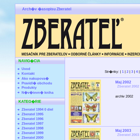
Arch�v �asopisu Zberatel
NAVIG�CIA
Uvod
Str�nky: |
1
|
2
|
3
|
4
Kontakt
Ako nakupova�
Maj 2002
Pravidl� obchodu
Zberatel 2002
Produkty
N�v�tevn� kniha
archiv 2002
KATEG�RIE
Zberatel 1994 0 diel
Zberatel 1995
Zberatel 1996
Zberatel 1997
Zberatel 1998
Maj 2003
Zberatel 1999
Zberatel 2003
Zberatel 2000