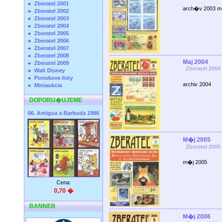
Zberatel 2001
arch�v 2003 m
Zberatel 2002
Zberatel 2003
Zberatel 2004
Zberatel 2005
Zberatel 2006
Zberatel 2007
Zberatel 2008
Maj 2004
Zberatel 2009
Zberatel 2004
Walt Disney
Ponukove listy
archiv 2004
Miniaukcia
DOPORU�UJEME
06. Antigua a Barbuda 1986
M�j 2005
Zberatel 2005
m�j 2005
Cena:
0,70 �
BANNER
M�j 2006