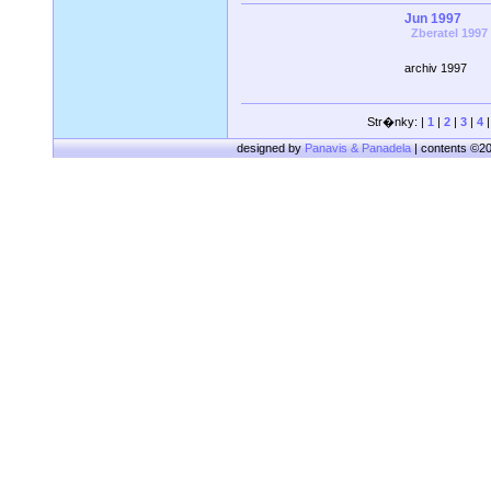
Jun 1997
Zberatel 1997
archiv 1997
Str�nky: |
1
|
2
|
3
|
4
designed by
Panavis & Panadela
| contents ©2