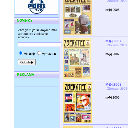
Zberatel 2006
m�j 2006
NOVINKY
Zaregistrujte si Va�u e-mail
adresu pre zasielanie
noviniek.
M�j 2007
Zberatel 2007
Vlo�i�
Vymaza�
m�j 2007
REKLAMA
M�j 2008
Zberatel 2008
m�j 2008