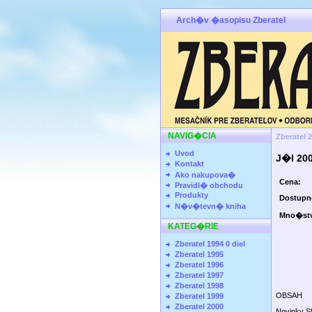
Arch�v �asopisu Zberatel
NAVIG�CIA
Zberatel 
Uvod
J�l 20
Kontakt
Ako nakupova�
Cena:
Pravidl� obchodu
Produkty
Dostup
N�v�tevn� kniha
Mno�st
KATEG�RIE
Zberatel 1994 0 diel
Zberatel 1995
Zberatel 1996
Zberatel 1997
Zberatel 1998
OBSAH
Zberatel 1999
Zberatel 2000
Novinky S