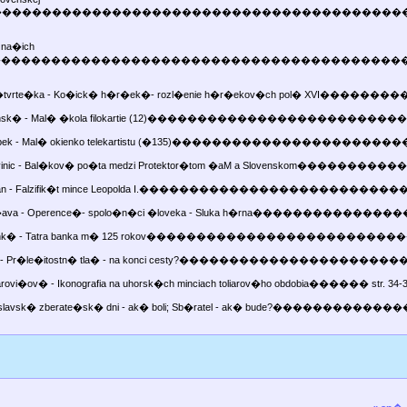
y�����������������������������������������
k na�ich
dov����������������������������������������
v �tvrte�ka - Ko�ick� h�r�ek�- rozl�enie h�r�ekov�ch pol� XVI�����
rminsk� - Mal� �kola filokartie (12)������������������
 Jobek - Mal� okienko telekartistu (�135)�����������������
inic - Bal�kov� po�ta medzi Protektor�tom �aM a Slovenskom������������ 
Burian - Falzifik�t mince Leopolda I.������������������
o�ava - Operence�- spolo�n�ci �loveka - Sluka h�rna����������
rmink� - Tatra banka m� 125 rokov��������������������
ma - Pr�le�itostn� tla� - na konci cesty?���������������
arovi�ov� - Ikonografia na uhorsk�ch minciach toliarov�ho obdobia������ str. 34-
ratislavsk� zberate�sk� dni - ak� boli; Sb�ratel - ak� bude?��������