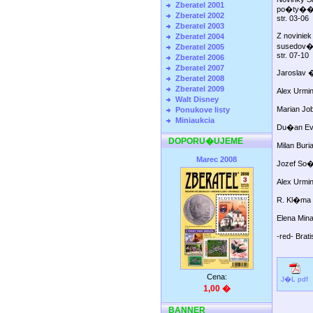
Zberatel 2001
po�t
Zberatel 2002
str. 03-06
Zberatel 2003
Z novinie
Zberatel 2004
suse
Zberatel 2005
str. 07-10
Zberatel 2006
Zberatel 2007
Jarosla
Zberatel 2008
Zberatel 2009
Alex U
Walt Disney
Marian
Ponukove listy
Miniaukcia
Du�an Ev
DOPORU�UJEME
Milan 
Marec 2008
Jozef S
Alex U
R. Kl�
Elena Min
-red- B
Cena:
J�L pdf
1,00 �
BANNER