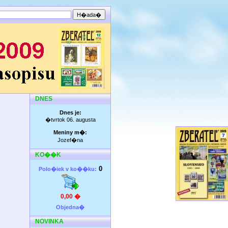
DNES
Dnes je:
�tvrtok 06. augusta
Meniny m�:
Jozef�na
KO��K
0
Polo�iek v ko��ku:
0,00 �
Objedna�
NOVINKA