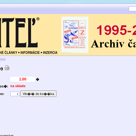
2009
09
�
na sklade
nos�:
vo:
lovenskej