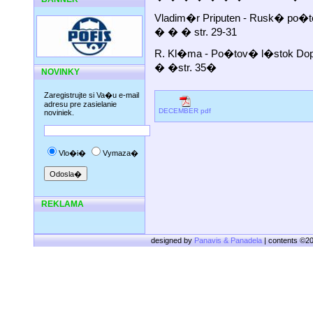
Vladim�r Priputen - Rusk� p
� � � str. 29-31
R. Kl�ma - Po�tov� l�stok Dop
� �str. 35�
NOVINKY
Zaregistrujte si Va�u e-mail
adresu pre zasielanie
DECEMBER pdf
noviniek.
Vlo�i�
Vymaza�
REKLAMA
designed by
Panavis & Panadela
| contents ©2