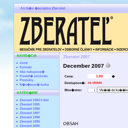
Arch�v �asopisu Zberatel
NAVIG�CIA
Zberatel 2007
Uvod
December 2007
Kontakt
Ako nakupova�
Pravidl� obchodu
Cena:
�
Produkty
na sklade
Dostupnos�:
N�v�tevn� kniha
Mno�stvo:
KATEG�RIE
Zberatel 1994 0 diel
Zberatel 1995
Zberatel 1996
Zberatel 1997
Zberatel 1998
Zberatel 1999
OBSAH
Zberatel 2000