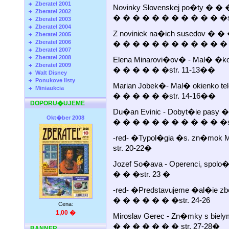
Zberatel 2001
Novinky Slovenskej po�ty �
Zberatel 2002
� � � � � � � � � � � �st
Zberatel 2003
Zberatel 2004
Z noviniek na�ich susedov 
Zberatel 2005
Zberatel 2006
� � � � � � � � � � � � �
Zberatel 2007
Zberatel 2008
Elena Minarovi�ov� - Mal� �k
Zberatel 2009
� � � � � �str. 11-13��
Walt Disney
Ponukove listy
Marian Jobek�- Mal� okienko t
Miniaukcia
� � � � � �str. 14-16��
DOPORU�UJEME
Du�an Evinic - Dobyt�ie pa
Okt�ber 2008
� � � � � � � � � � � �st
-red- �Typol�gia �s. zn�mok M
str. 20-22�
Jozef So�ava - Operenci, spo
� � �str. 23 �
-red- �Predstavujeme �al�ie
� � � � � � �str. 24-26
Cena:
1,00 �
Miroslav Gerec - Zn�mky s bi
� � � � � � � str. 27-28�
BANNER