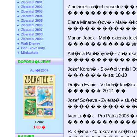
Zberatel 2001
Z noviniek na�ich susedov 
Zberatel 2002
Zberatel 2003
� � � � � � � � � � � � �
Zberatel 2004
Zberatel 2005
Elena Minarovi�ov� - Mal� �k
Zberatel 2006
� � � � � � � � � � � � st
Zberatel 2007
Zberatel 2008
Marian Jobek - Mal� okienko t
Zberatel 2009
� � � � � � � � � � � str.
Walt Disney
Ponukove listy
Miniaukcia
Ant�nia Paul�nyov� - Zn�mka
� � � � � � � � � � � �st
DOPORU�UJEME
Jozef Koren� - Slov�ci v misi
Apr�l 2007
� � � � � � � str. 18-19
Du�an Evinic - Vkladn� kni�ka 
� � � � �str. 20-21 � �
Jozef So�ava - Zvierat� v sl
� � � � � � � � � � � �st
Ivan Lu��k - Pro Patria 20
� � � � � � � � � � � � �
Cena:
1,00 �
R. Kl�ma - 40 rokov emisn�h
BANNER