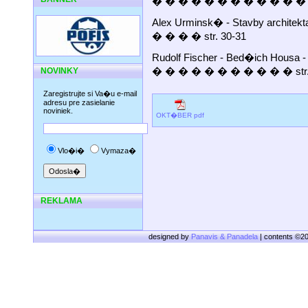
� � � � � � � � � � � � �
Alex Urminsk� - Stavby architek
� � � � str. 30-31
Rudolf Fischer - Bed�ich Hous
� � � � � � � � � � � str.
NOVINKY
Zaregistrujte si Va�u e-mail
adresu pre zasielanie
noviniek.
OKT�BER pdf
Vlo�i�
Vymaza�
REKLAMA
designed by
Panavis & Panadela
| contents ©2