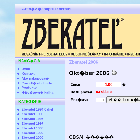
Arch�v �asopisu Zberatel
NAVIG�CIA
Zberatel 2006
Uvod
Okt�ber 2006
Kontakt
Ako nakupova�
Pravidl� obchodu
Cena:
�
Produkty
na sklade
Dostupnos�:
N�v�tevn� kniha
Mno�stvo:
KATEG�RIE
Zberatel 1994 0 diel
Zberatel 1995
Zberatel 1996
Zberatel 1997
Zberatel 1998
Zberatel 1999
OBSAH������
Zberatel 2000