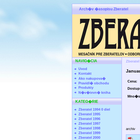
Arch�v �asopisu Zberatel
NAVIG�CIA
Zberatel
Uvod
Janua
Kontakt
Ako nakupova�
Cena:
Pravidl� obchodu
Produkty
Dostu
N�v�tevn� kniha
Mno�s
KATEG�RIE
Zberatel 1994 0 diel
Zberatel 1995
Zberatel 1996
Zberatel 1997
Zberatel 1998
archiv
Zberatel 1999
Zberatel 2000