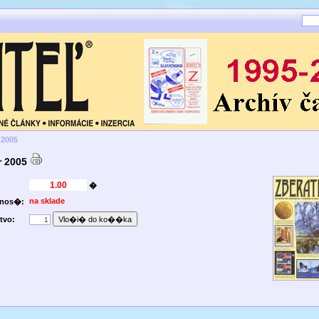
 2005
r 2005
�
na sklade
pnos�:
tvo: