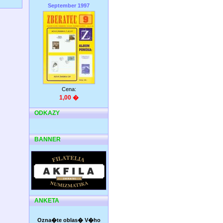
September 1997
Cena:
1,00 �
ODKAZY
BANNER
ANKETA
Ozna�te oblas� V�ho