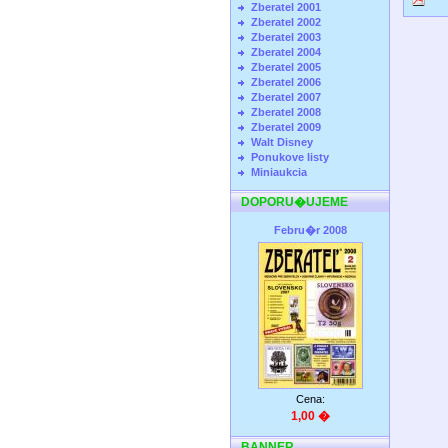
Zberatel 2001
Zberatel 2002
Zberatel 2003
Zberatel 2004
Zberatel 2005
Zberatel 2006
Zberatel 2007
Zberatel 2008
Zberatel 2009
Walt Disney
Ponukove listy
Miniaukcia
DOPORU�UJEME
Febru�r 2008
Cena:
1,00 �
BANNER