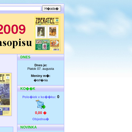
DNES
Dnes je:
Piatok 07. augusta
Meniny m�:
�tef�nia
KO��K
0
Polo�iek v ko��ku:
0,00 �
Objedna�
NOVINKA