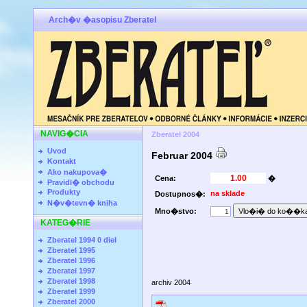
Arch�v �asopisu Zberatel
NAVIG�CIA
Zberatel 2004
Uvod
Februar 2004
Kontakt
Ako nakupova�
Cena:
�
Pravidl� obchodu
Produkty
na sklade
Dostupnos�:
N�v�tevn� kniha
Mno�stvo:
KATEG�RIE
Zberatel 1994 0 diel
Zberatel 1995
Zberatel 1996
Zberatel 1997
Zberatel 1998
archiv 2004
Zberatel 1999
Zberatel 2000