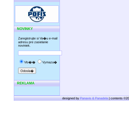
NOVINKY
Zaregistrujte si Va�u e-mail
adresu pre zasielanie
noviniek.
Vlo�i�
Vymaza�
REKLAMA
designed by
Panavis & Panadela
| contents ©2