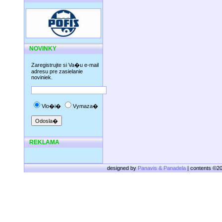
NOVINKY
Zaregistrujte si Va�u e-mail
adresu pre zasielanie
noviniek.
Vlo�i�
Vymaza�
REKLAMA
designed by
Panavis & Panadela
| contents ©2