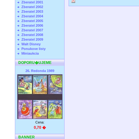
Zberatel 2001
Zberatel 2002
Zberatel 2003
Zberatel 2004
Zberatel 2005
Zberatel 2006
Zberatel 2007
Zberatel 2008
Zberatel 2009
Walt Disney
Ponukove listy
Miniaukcia
DOPORU�UJEME
26. Redonda 1989
Cena:
0,70 �
BANNER