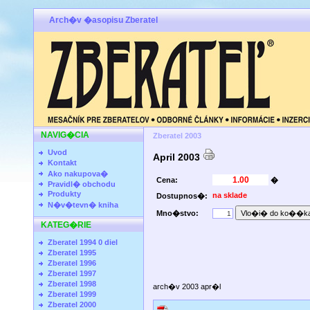
Arch�v �asopisu Zberatel
NAVIG�CIA
Zberatel 2003
Uvod
April 2003
Kontakt
Ako nakupova�
Cena:
�
Pravidl� obchodu
Produkty
na sklade
Dostupnos�:
N�v�tevn� kniha
Mno�stvo:
KATEG�RIE
Zberatel 1994 0 diel
Zberatel 1995
Zberatel 1996
Zberatel 1997
Zberatel 1998
arch�v 2003 apr�l
Zberatel 1999
Zberatel 2000