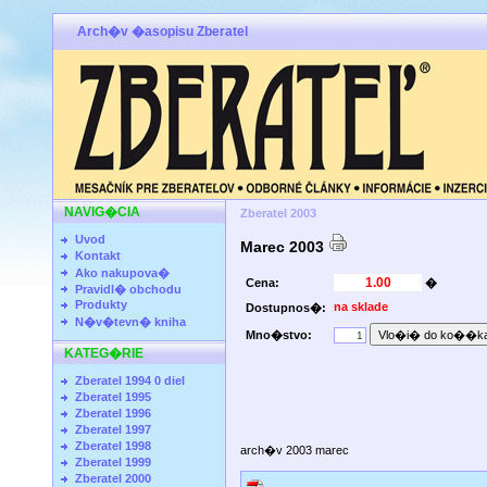
Arch�v �asopisu Zberatel
NAVIG�CIA
Zberatel 2003
Uvod
Marec 2003
Kontakt
Ako nakupova�
Cena:
�
Pravidl� obchodu
Produkty
na sklade
Dostupnos�:
N�v�tevn� kniha
Mno�stvo:
KATEG�RIE
Zberatel 1994 0 diel
Zberatel 1995
Zberatel 1996
Zberatel 1997
Zberatel 1998
arch�v 2003 marec
Zberatel 1999
Zberatel 2000