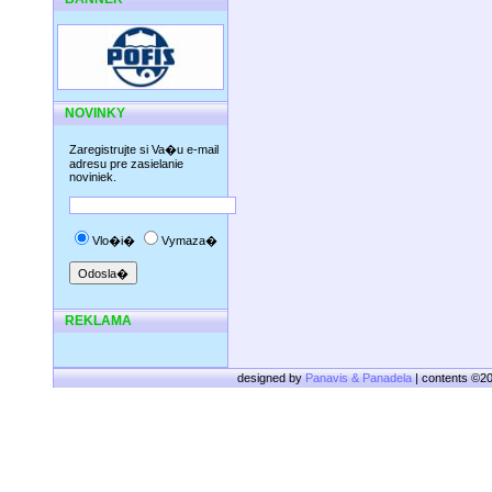
NOVINKY
Zaregistrujte si Va�u e-mail
adresu pre zasielanie
noviniek.
Vlo�i�
Vymaza�
REKLAMA
designed by
Panavis & Panadela
| contents ©2