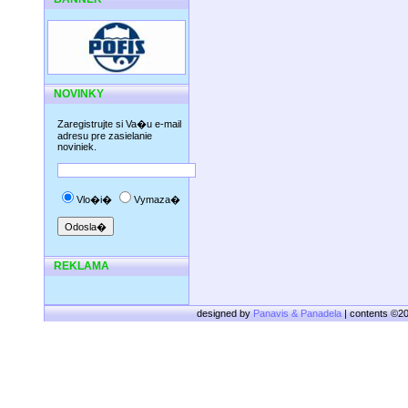
NOVINKY
Zaregistrujte si Va�u e-mail
adresu pre zasielanie
noviniek.
Vlo�i�
Vymaza�
REKLAMA
designed by
Panavis & Panadela
| contents ©2