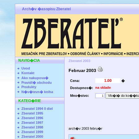
Arch�v �asopisu Zberatel
NAVIG�CIA
Zberatel 2003
Uvod
Februar 2003
Kontakt
Ako nakupova�
Cena:
�
Pravidl� obchodu
Produkty
na sklade
Dostupnos�:
N�v�tevn� kniha
Mno�stvo:
KATEG�RIE
Zberatel 1994 0 diel
Zberatel 1995
Zberatel 1996
Zberatel 1997
Zberatel 1998
arch�v 2003 febru�r
Zberatel 1999
Zberatel 2000