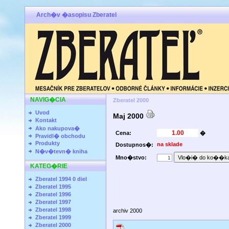
Arch�v �asopisu Zberatel
NAVIG�CIA
Zberatel 2000
Uvod
Maj 2000
Kontakt
Ako nakupova�
Cena:
�
Pravidl� obchodu
Produkty
na sklade
Dostupnos�:
N�v�tevn� kniha
Mno�stvo:
KATEG�RIE
Zberatel 1994 0 diel
Zberatel 1995
Zberatel 1996
Zberatel 1997
Zberatel 1998
archiv 2000
Zberatel 1999
Zberatel 2000