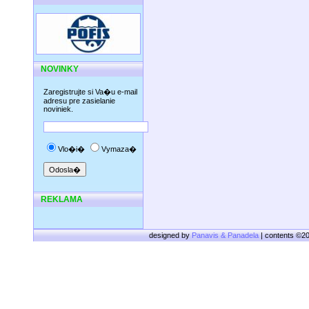
NOVINKY
Zaregistrujte si Va�u e-mail
adresu pre zasielanie
noviniek.
Vlo�i�
Vymaza�
REKLAMA
designed by
Panavis & Panadela
| contents ©2