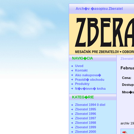
Arch�v �asopisu Zberatel
NAVIG�CIA
Zberatel
Uvod
Febru
Kontakt
Ako nakupova�
Cena:
Pravidl� obchodu
Produkty
Dostu
N�v�tevn� kniha
Mno�s
KATEG�RIE
Zberatel 1994 0 diel
Zberatel 1995
Zberatel 1996
Zberatel 1997
Zberatel 1998
archiv 1
Zberatel 1999
Zberatel 2000