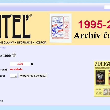
 1999
ar 1999
�
na sklade
pnos�:
tvo:
999