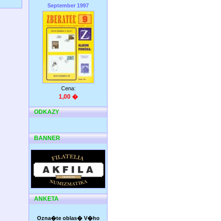
September 1997
Cena:
1,00 �
ODKAZY
BANNER
ANKETA
Ozna�te oblas� V�ho