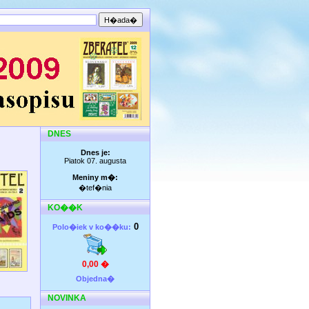
DNES
Dnes je:
Piatok 07. augusta
Meniny m�:
�tef�nia
KO��K
0
Polo�iek v ko��ku:
0,00 �
Objedna�
NOVINKA