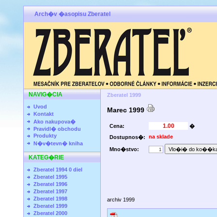
Arch�v �asopisu Zberatel
NAVIG�CIA
Zberatel 1999
Uvod
Marec 1999
Kontakt
Ako nakupova�
Cena:
�
Pravidl� obchodu
Produkty
na sklade
Dostupnos�:
N�v�tevn� kniha
Mno�stvo:
KATEG�RIE
Zberatel 1994 0 diel
Zberatel 1995
Zberatel 1996
Zberatel 1997
Zberatel 1998
archiv 1999
Zberatel 1999
Zberatel 2000