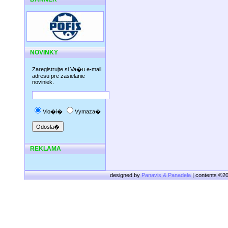
NOVINKY
Zaregistrujte si Va�u e-mail
adresu pre zasielanie
noviniek.
Vlo�i�
Vymaza�
REKLAMA
designed by
Panavis & Panadela
| contents ©2