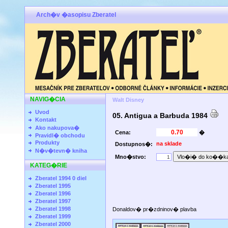
Arch�v �asopisu Zberatel
NAVIG�CIA
Walt Disney
Uvod
05. Antigua a Barbuda 1984
Kontakt
Ako nakupova�
Cena:
�
Pravidl� obchodu
Produkty
na sklade
Dostupnos�:
N�v�tevn� kniha
Mno�stvo:
KATEG�RIE
Zberatel 1994 0 diel
Zberatel 1995
Zberatel 1996
Zberatel 1997
Zberatel 1998
Donaldov� pr�zdninov� plavba
Zberatel 1999
Zberatel 2000