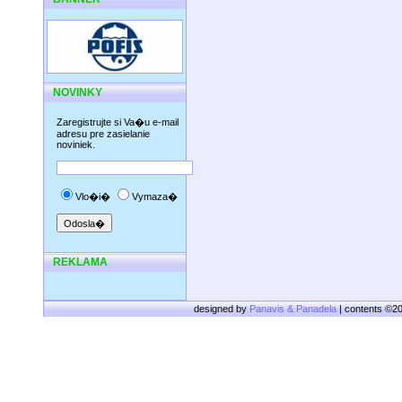
NOVINKY
Zaregistrujte si Va�u e-mail
adresu pre zasielanie
noviniek.
Vlo�i�
Vymaza�
REKLAMA
designed by
Panavis & Panadela
| contents ©2